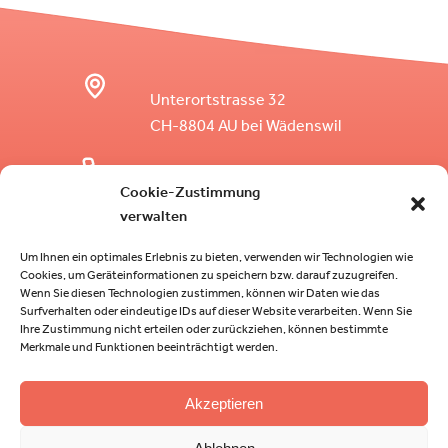
Unterortstrasse 32
CH-8804 AU bei Wädenswil
+41 79 413 18 79
Cookie-Zustimmung
verwalten
info@centralreisen.ch
Um Ihnen ein optimales Erlebnis zu bieten, verwenden wir Technologien wie
Cookies, um Geräteinformationen zu speichern bzw. darauf zuzugreifen.
Wenn Sie diesen Technologien zustimmen, können wir Daten wie das
Facebook
Instagram
Twitter
Surfverhalten oder eindeutige IDs auf dieser Website verarbeiten. Wenn Sie
Ihre Zustimmung nicht erteilen oder zurückziehen, können bestimmte
Merkmale und Funktionen beeinträchtigt werden.
Akzeptieren
© 2023 Central Reisen
|
Produced by
Stutz Medien
AG