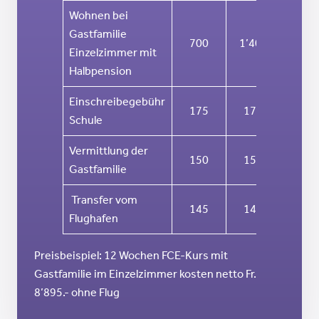
Wohnen bei
Gastfamilie
700
1’400
2’80
Einzelzimmer mit
Halbpension
Einschreibegebühr
175
175
175
Schule
Vermittlung der
150
150
150
Gastfamilie
Transfer vom
145
145
145
Flughafen
Preisbeispiel: 12 Wochen FCE-Kurs mit
Gastfamilie im Einzelzimmer kosten netto Fr.
8’895.- ohne Flug