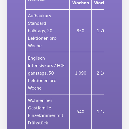
Wochen
Wochen
Woch
Aufbaukurs
Standard
halbtags, 20
850
1’700
3’40
Lektionen pro
Woche
Englisch
Intensivkurs / FCE
ganztags, 30
1’090
2’180
4’12
Lektionen pro
Woche
Wohnen bei
Gastfamilie
540
1’140
2’28
Einzelzimmer mit
Frühstück